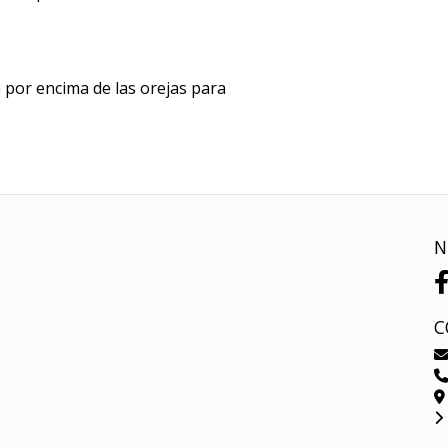
m por encima de las orejas para
N
C